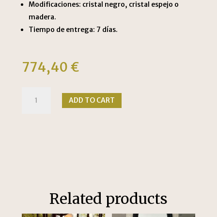
Modificaciones: cristal negro, cristal espejo o
madera.
Tiempo de entrega: 7 días.
774,40
€
Mesa
ADD TO CART
de
centro
geométrica
quantity
Related products