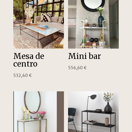
Mesa de
Mini bar
centro
556,60
€
532,40
€